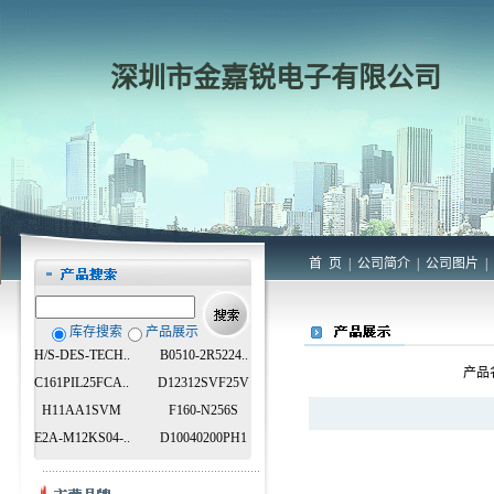
深圳市金嘉锐电子有限公司
首 页
|
公司简介
|
公司图片
|
库存搜索
产品展示
H/S-DES-TECH..
B0510-2R5224..
产品
C161PIL25FCA..
D12312SVF25V
H11AA1SVM
F160-N256S
E2A-M12KS04-..
D10040200PH1