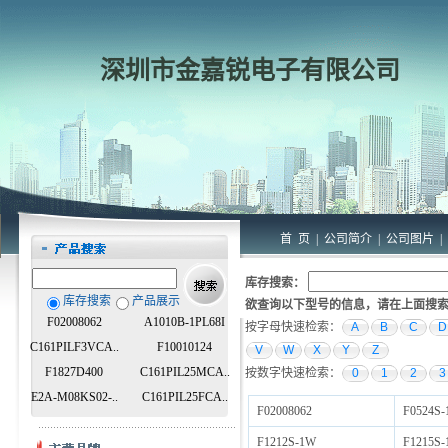
深圳市金嘉锐电子有限公司
首 页
|
公司简介
|
公司图片
|
库存搜索：
库存搜索
产品展示
欲查询以下型号的信息，请在上面搜
F02008062
A1010B-1PL68I
按字母快速检索：
A
B
C
D
C161PILF3VCA..
F10010124
V
W
X
Y
Z
F1827D400
C161PIL25MCA..
按数字快速检索：
0
1
2
3
E2A-M08KS02-..
C161PIL25FCA..
F02008062
F0524S
F1212S-1W
F1215S