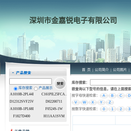
深圳市金嘉锐电子有限公司
首 页
|
公司简介
|
公司图片
|
库存搜索：
库存搜索
产品展示
欲查询以下型号的信息，请在上面搜
A1010B-2PL44I
C161PIL25FCA..
按字母快速检索：
A
B
C
D
D12312SVF25V
D02200711
V
W
X
Y
Z
A1010B-1PL68I
F0524S-1W
按数字快速检索：
0
1
2
3
F1827D400
H11AA1SVM