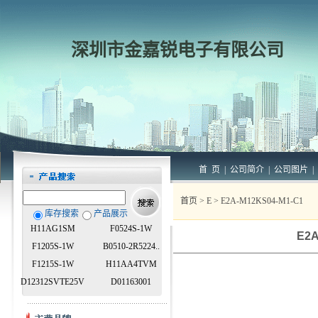
深圳市金嘉锐电子有限公司
首 页
|
公司简介
|
公司图片
|
首页
>
E
> E2A-M12KS04-M1-C1
库存搜索
产品展示
H11AG1SM
F0524S-1W
E2A
F1205S-1W
B0510-2R5224..
F1215S-1W
H11AA4TVM
D12312SVTE25V
D01163001