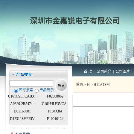
深圳市金嘉锐电子有限公司
首 页
|
公司简介
|
公司图片
|
首页
>
H
> H11A1SM
库存搜索
产品展示
C161CSLFCABX..
F02008062
A0820-2R5474..
C161PILF3VCA..
D01163001
F104X8A
D12312SVF25V
F10010124