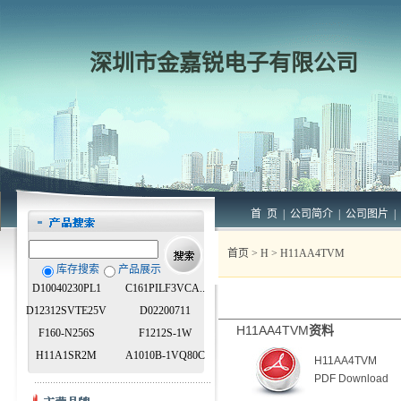
深圳市金嘉锐电子有限公司
首 页
|
公司简介
|
公司图片
|
首页
>
H
> H11AA4TVM
库存搜索
产品展示
D10040230PL1
C161PILF3VCA..
D12312SVTE25V
D02200711
H11AA4TVM
资料
F160-N256S
F1212S-1W
H11A1SR2M
A1010B-1VQ80C
H11AA4TVM
PDF Download